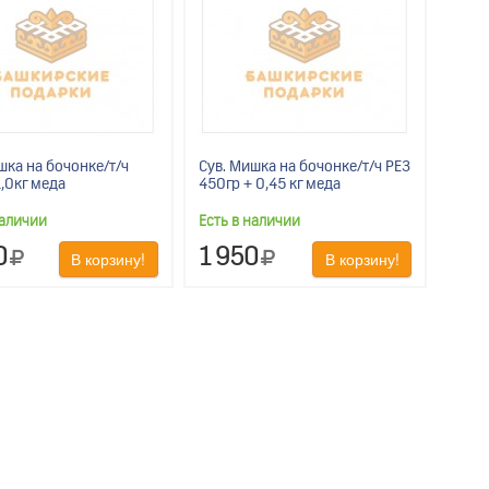
шка на бочонке/т/ч
Сув. Мишка на бочонке/т/ч РЕЗ
,0кг меда
450гр + 0,45 кг меда
наличии
Есть в наличии
0
1 950
В корзину!
В корзину!