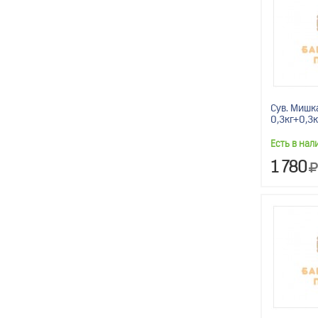
Сув. Мишк
0,3кг+0,3к
Есть в нал
1 780