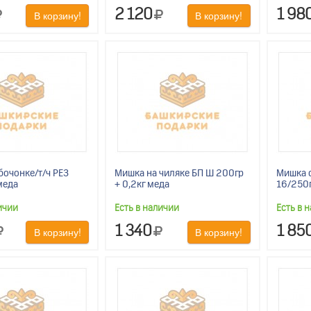
2 120
1 98
В корзину!
В корзину!
бочонке/т/ч РЕЗ
Мишка на чиляке БП Ш 200гр
Мишка с
меда
+ 0,2кг меда
16/250г
ичии
Есть в наличии
Есть в 
1 340
1 85
В корзину!
В корзину!