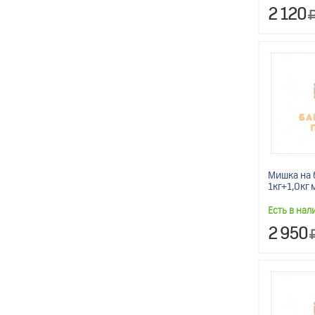
2 120
Мишка на 
1кг+1,0кг 
Есть в нал
2 950