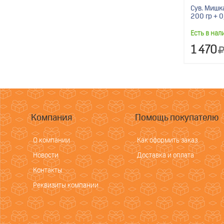
Сув. Мишк
200 гр + 0
Есть в нал
1 470
Компания
Помощь покупателю
О компании
Как оформить заказ
Новости
Доставка и оплата
Контакты
Реквизиты компании