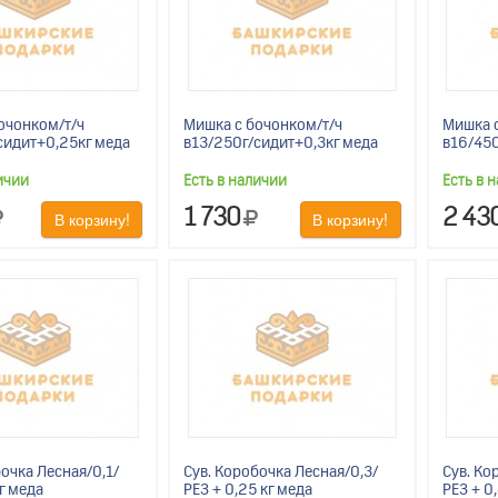
очонком/т/ч
Мишка с бочонком/т/ч
Мишка с
сидит+0,25кг меда
в13/250г/сидит+0,3кг меда
в16/450
ичии
Есть в наличии
Есть в 
1 730
2 43
В корзину!
В корзину!
очка Лесная/0,1/
Сув. Коробочка Лесная/0,3/
Сув. Ко
кг меда
РЕЗ + 0,25 кг меда
РЕЗ + 0,