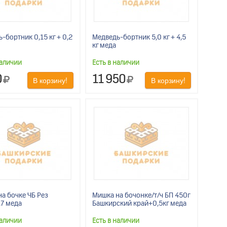
-бортник 0,15 кг + 0,2
Медведь-бортник 5,0 кг + 4,5
кг меда
наличии
Есть в наличии
0
11 950
В корзину!
В корзину!
а бочке ЧБ Рез
Мишка на бочонке/т/ч БП 450г
,7 меда
Башкирский край+0,5кг меда
наличии
Есть в наличии