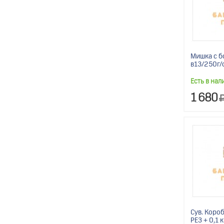
Мишка с б
в13/250г/
Есть в нал
1 680
Сув. Короб
РЕЗ + 0,1 