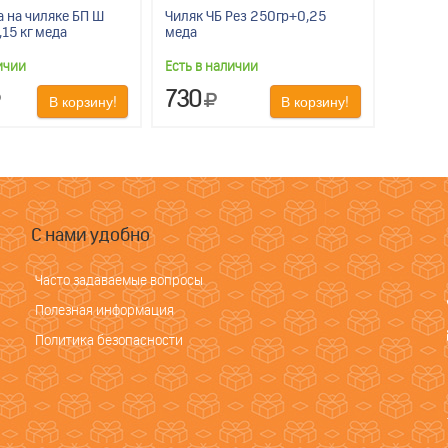
а на чиляке БП Ш
Чиляк ЧБ Рез 250гр+0,25
,15 кг меда
меда
ичии
Есть в наличии
730
В корзину!
В корзину!
С нами удобно
Часто задаваемые вопросы
Полезная информация
Политика безопасности