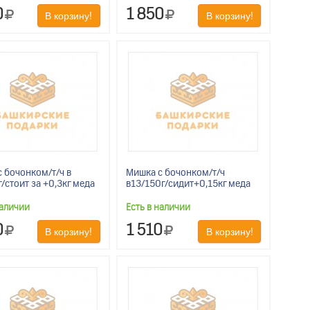
0
1 850
В корзину!
В корзину!
 бочонком/т/ч в
Мишка с бочонком/т/ч
/стоит за +0,3кг меда
в13/150г/сидит+0,15кг меда
наличии
Есть в наличии
0
1 510
В корзину!
В корзину!