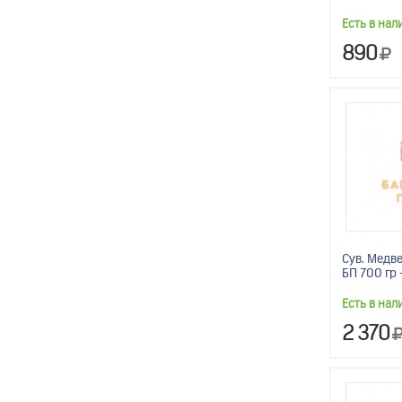
Есть в нал
890
Сув. Медв
БП 700 гр 
Есть в нал
2 370