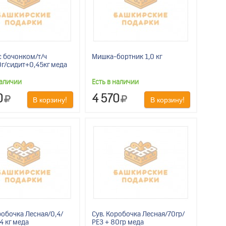
 бочонком/т/ч
Мишка-бортник 1,0 кг
г/сидит+0,45кг меда
наличии
Есть в наличии
0
4 570
В корзину!
В корзину!
робочка Лесная/0,4/
Сув. Коробочка Лесная/70гр/
4 кг меда
РЕЗ + 80гр меда