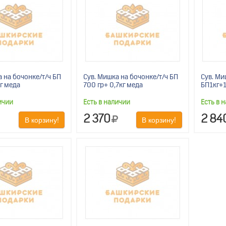
а на бочонке/т/ч БП
Сув. Мишка на бочонке/т/ч БП
Сув. Ми
г меда
700 гр+ 0,7кг меда
БП1кг+1
ичии
Есть в наличии
Есть в 
2 370
2 84
В корзину!
В корзину!