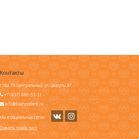
Контакты
г.Уфа, ТК Центральный, ул. Цюрупы,97
+7 (937) 358-53-11
info@bashpodarki.ru
Мы в социальных сетях:
Скачать прайс лист