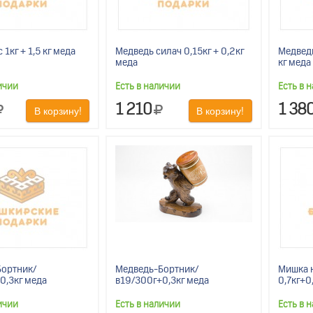
 1кг + 1,5 кг меда
Медведь силач 0,15кг + 0,2кг
Медведь
меда
кг меда
ичии
Есть в наличии
Есть в 
1 210
1 38
В корзину!
В корзину!
ортник/
Медведь-Бортник/
Мишка н
0,3кг меда
в19/300г+0,3кг меда
0,7кг+0
ичии
Есть в наличии
Есть в 