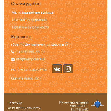
С нами удобно
Часто задаваемые вопросы
Полезная информация
Политика безопасности
Контакты
г.Уфа, ТК Центральный, ул. Цюрупы,97
+7 (937) 358-53-11
info@bashpodarki.ru
Мы в социальных сетях:
Скачать прайс лист
Интеллектуальный
Политика
маркетинг -
конфиденциальности
HunterWeb