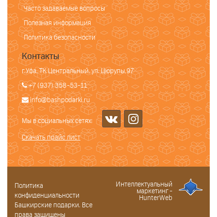
Часто задаваемые вопросы
Полезная информация
Политика безопасности
Контакты
г.Уфа, ТК Центральный, ул. Цюрупы,97
+7 (937) 358-53-11
info@bashpodarki.ru
Мы в социальных сетях:
Скачать прайс лист
Интеллектуальный
Политика
маркетинг -
конфиденциальности
HunterWeb
Башкирские подарки. Все
права защищены